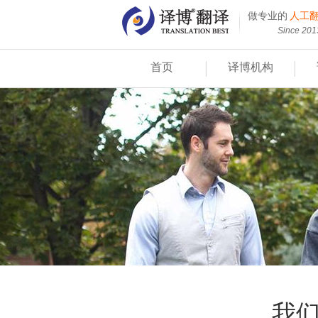
做专业的
人工
Since 201
|
|
首页
译博机构
我