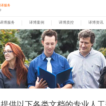
翻译服务
3
|
|
|
译博服务
译博案例
译博质控
译博资讯
们提供以下各类文档的专业人工